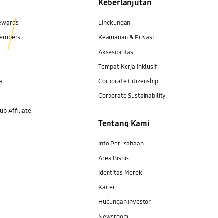
Keberlanjutan
ewards
Lingkungan
embers
Keamanan & Privasi
Aksesibilitas
Tempat Kerja Inklusif
a
Corporate Citizenship
Corporate Sustainability
b Affiliate
Tentang Kami
Info Perusahaan
Area Bisnis
Identitas Merek
Karier
Hubungan Investor
Newsroom