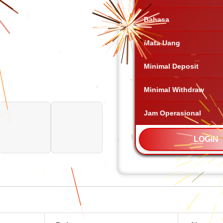
Bahasa
Mata Uang
Minimal Deposit
Minimal Withdraw
Jam Operasional
LOGIN