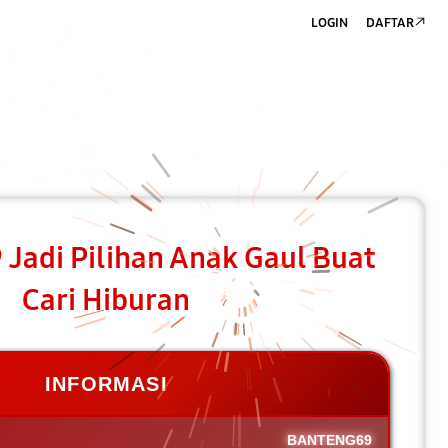
LOGIN
DAFTAR
adi Pilihan Anak Gaul Buat
Cari Hiburan
INFORMASI
BANTENG69