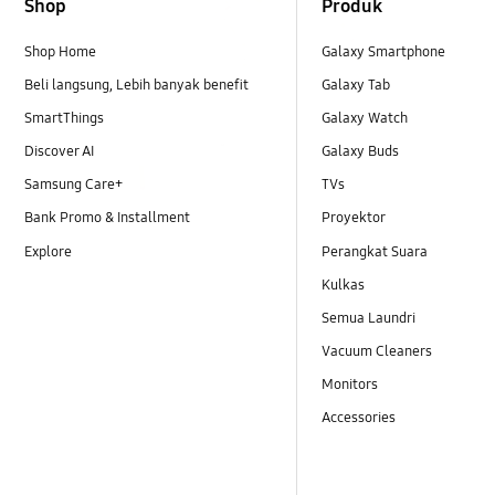
Shop
Produk
Shop Home
Galaxy Smartphone
Beli langsung, Lebih banyak benefit
Galaxy Tab
SmartThings
Galaxy Watch
Discover AI
Galaxy Buds
Samsung Care+
TVs
Bank Promo & Installment
Proyektor
Explore
Perangkat Suara
Kulkas
Semua Laundri
Vacuum Cleaners
Monitors
Accessories